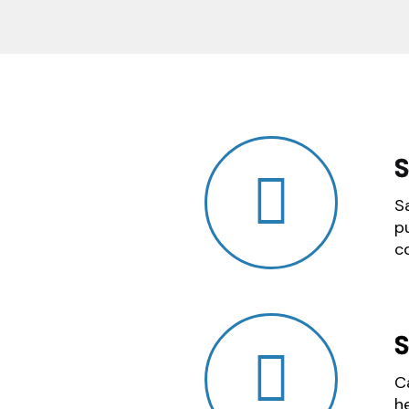
S
S
p
c
S
C
h