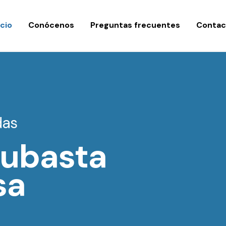
icio
Conócenos
Preguntas frecuentes
Contac
das
 subasta
sa