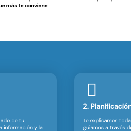
ue más te conviene
.
2. Planificació
lado de tu
Te explicamos todas
a información y la
guiamos a través de