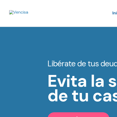
In
Libérate de tus deu
Evita la
de tu ca