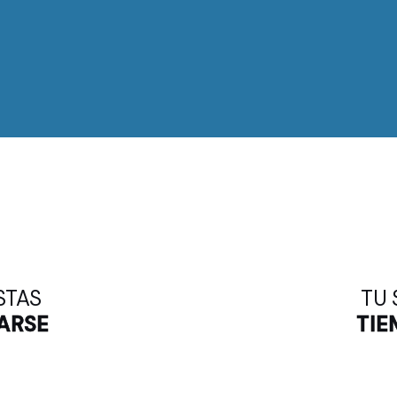
%
STAS
TU 
ARSE
TIE